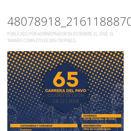
48078918_216118887
PUBLICADO POR
ADMINISTRADOR
EN
DICIEMBRE 31, 2018
.. EL
TAMAÑO COMPLETO ES
530×750
PIXELS.
ENLACE INSCRIPCIÓN