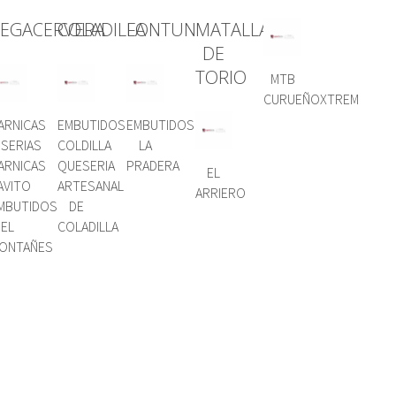
EGACERVERA
COLADILLA
FONTUN
MATALLANA
DE
TORIO
MTB
CURUEÑOXTREM
ARNICAS
EMBUTIDOS
EMBUTIDOS
ISERIAS
COLDILLA
LA
ARNICAS
QUESERIA
PRADERA
EL
AVITO
ARTESANAL
ARRIERO
MBUTIDOS
DE
EL
COLADILLA
ONTAÑES