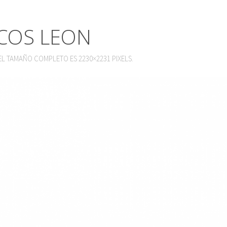
COS LEON
. EL TAMAÑO COMPLETO ES
2230×2231
PIXELS.
ENLACE INSCRIPCIÓN