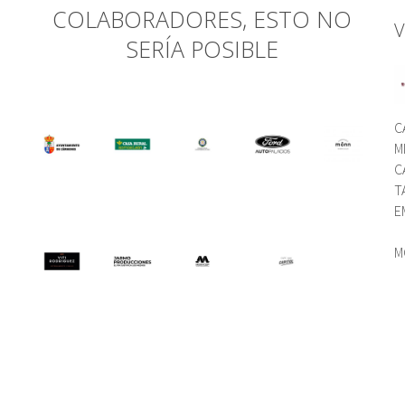
COLABORADORES, ESTO NO
V
SERÍA POSIBLE
C
M
C
T
E
M