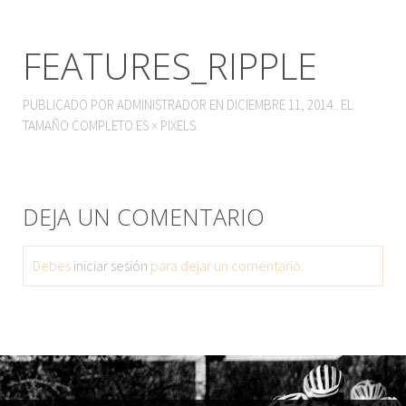
FEATURES_RIPPLE
PUBLICADO POR
ADMINISTRADOR
EN
DICIEMBRE 11, 2014
.. EL
TAMAÑO COMPLETO ES
×
PIXELS.
DEJA UN COMENTARIO
Debes
iniciar sesión
para dejar un comentario.