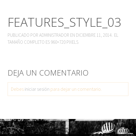
FEATURES_STYLE_03
PUBLICADO POR
ADMINISTRADOR
EN
DICIEMBRE 11, 2014
.. EL
TAMAÑO COMPLETO ES
960×720
PIXELS.
DEJA UN COMENTARIO
Debes
iniciar sesión
para dejar un comentario.