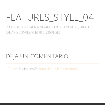
FEATURES_STYLE_04
PUBLICADO POR
ADMINISTRADOR
EN
DICIEMBRE 11, 2014
.. EL
TAMAÑO COMPLETO ES
960×720
PIXELS.
DEJA UN COMENTARIO
Debes
iniciar sesión
para dejar un comentario.