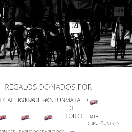
!
REGALOS DONADOS POR
EGACERVERA
COLADILLA
FONTUN
MATALLANA
DE
TORIO
MTB
CURUEÑOXTREM
ARNICAS
EMBUTIDOS
EMBUTIDOS