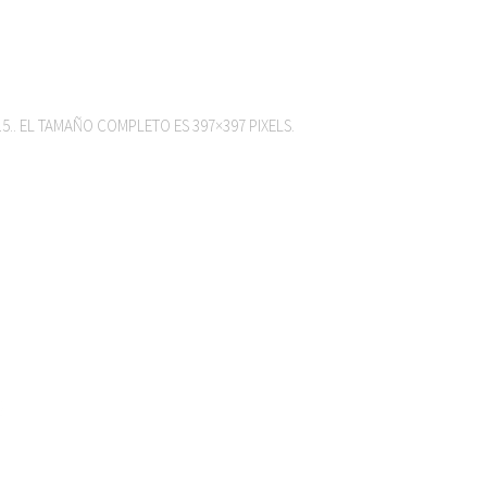
ENLACE INSCRIPCIÓN
15
.. EL TAMAÑO COMPLETO ES
397×397
PIXELS.