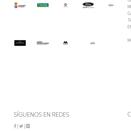
M
C
T
E
M
C
SÍGUENOS EN REDES
|
|