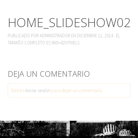
HOME_SLIDESHOW02
PUBLICADO POR
ADMINISTRADOR
EN
DICIEMBRE 11, 2014
.. EL
TAMAÑO COMPLETO ES
960×420
PIXELS.
DEJA UN COMENTARIO
Debes
iniciar sesión
para dejar un comentario.