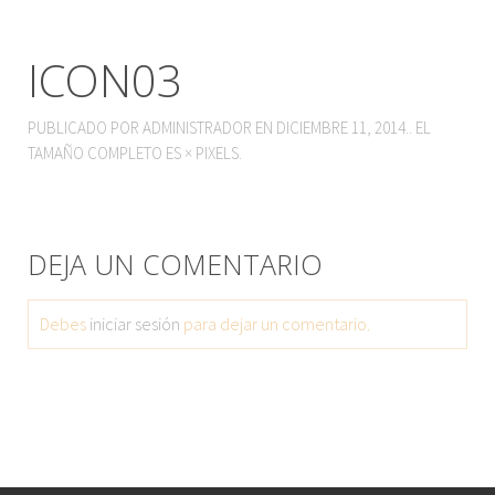
ICON03
PUBLICADO POR
ADMINISTRADOR
EN
DICIEMBRE 11, 2014
.. EL
TAMAÑO COMPLETO ES
×
PIXELS.
DEJA UN COMENTARIO
Debes
iniciar sesión
para dejar un comentario.