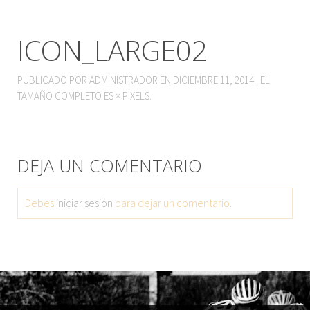
ICON_LARGE02
PUBLICADO POR
ADMINISTRADOR
EN
DICIEMBRE 11, 2014
.. EL
TAMAÑO COMPLETO ES
×
PIXELS.
DEJA UN COMENTARIO
Debes
iniciar sesión
para dejar un comentario.