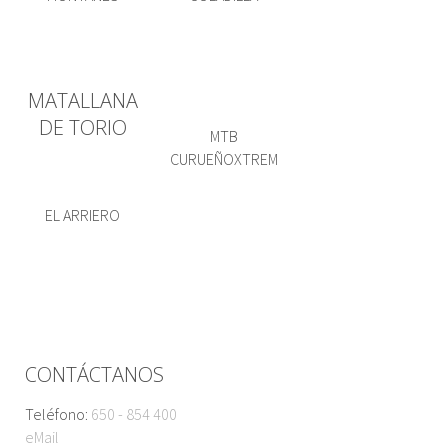
MATALLANA
DE TORIO
MTB
CURUEÑOXTREM
EL ARRIERO
CONTÁCTANOS
Teléfono:
650 - 854 400
eMail