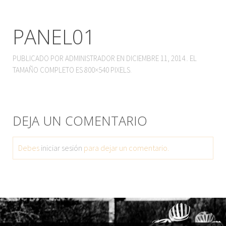
PANEL01
PUBLICADO POR
ADMINISTRADOR
EN
DICIEMBRE 11, 2014
.. EL
TAMAÑO COMPLETO ES
800×540
PIXELS.
DEJA UN COMENTARIO
Debes
iniciar sesión
para dejar un comentario.