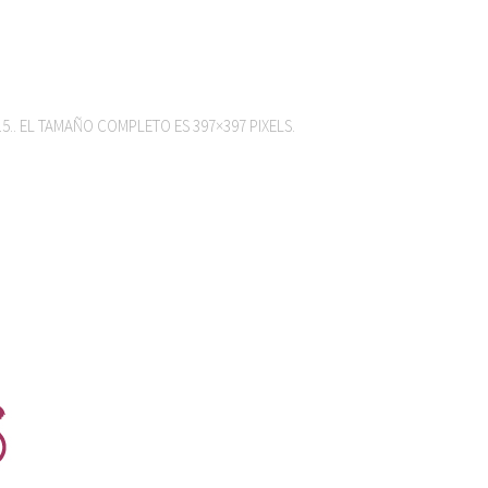
ENLACE INSCRIPCIÓN
15
.. EL TAMAÑO COMPLETO ES
397×397
PIXELS.