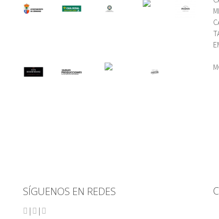
M
C
T
E
M
C
SÍGUENOS EN REDES
|
|