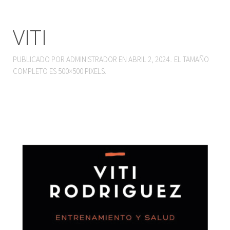
VITI
ENLACE INSCRIPCIÓN
PUBLICADO POR
ADMINISTRADOR
EN
ABRIL 2, 2024
.. EL TAMAÑO
COMPLETO ES
500×500
PIXELS.